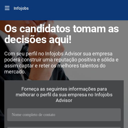
Infojobs
Os candidatos tomam as
decisões aqui!
Com seu perfil no Infojobs Advisor sua empresa
poderá construir uma reputação positiva e sólida e
assim captar e reter os melhores talentos do
mercado.
Forneça as seguintes informações para
melhorar o perfil da sua empresa no Infojobs
Advisor