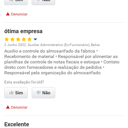
Não recomenda esta empresa
Denunciar
Não recomenda a diretoria
ótima empresa
2 Junho 2022. Auxiliar Administrativo (Ex-Funcionário), Bahia
Auxilio e controle do almoxarifado da fábrica •
Oportunidade de promoção
Recebimento de material • Responsável por alimentar as
planilhas de controle de notas fiscais e estoque • Contato
Ambiente de trabalho
direto com fornecedores e realização de pedidos •
Responsável pela organização do almoxarifado
Conciliação com a vida familiar
Esta avaliação foi útil?
Sim
Não
Benefícios
Denunciar
Recomenda esta empresa
Recomenda a diretoria
Excelente