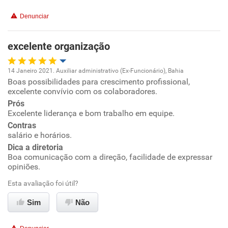
Conciliação com a vida familiar
Denunciar
Benefícios
excelente organização
Recomenda esta empresa
14 Janeiro 2021. Auxiliar administrativo (Ex-Funcionário), Bahia
Recomenda a diretoria
Boas possibilidades para crescimento profissional,
Oportunidade de promoção
excelente convívio com os colaboradores.
Prós
Ambiente de trabalho
Excelente liderança e bom trabalho em equipe.
Contras
Conciliação com a vida familiar
salário e horários.
Dica a diretoria
Boa comunicação com a direção, facilidade de expressar
Benefícios
opiniões.
Esta avaliação foi útil?
Recomenda esta empresa
Recomenda a diretoria
Sim
Não