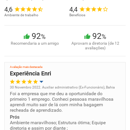
4,6
4,4
Ambiente de trabalho
Benefícios
92
92
%
%
Recomendaria a um amigo
Aprovam a diretoria (de 12
avaliações)
Avaliação mais destacada
Experiência Enri
30 Novembro 2022. Auxiliar administrativo (Ex-Funcionário), Bahia
Foi a empresa que me deu a oportunidade do
Oportunidade de promoção
primeiro 1 emprego. Conheci pessoas maravilhosa
aprendi muito sair de lá com minha bagagem
Ambiente de trabalho
recheada de aprendizado.
Prós
Ambiente maravilhoso; Estrutura ótima; Equipe
Conciliação com a vida familiar
diretoria e assim por diante ;