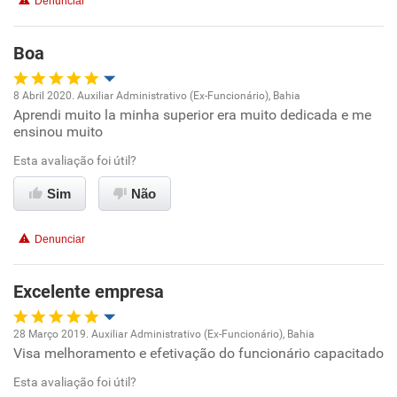
Denunciar
Boa
8 Abril 2020. Auxiliar Administrativo (Ex-Funcionário), Bahia
Aprendi muito la minha superior era muito dedicada e me
Oportunidade de promoção
ensinou muito
Ambiente de trabalho
Esta avaliação foi útil?
Sim
Não
Conciliação com a vida familiar
Denunciar
Benefícios
Excelente empresa
Recomenda esta empresa
Recomenda a diretoria
28 Março 2019. Auxiliar Administrativo (Ex-Funcionário), Bahia
Visa melhoramento e efetivação do funcionário capacitado
Oportunidade de promoção
Esta avaliação foi útil?