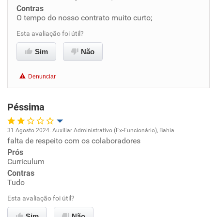
Contras
Benefícios
O tempo do nosso contrato muito curto;
Esta avaliação foi útil?
Recomenda esta empresa
Sim
Não
Recomenda a diretoria
Denunciar
Péssima
31 Agosto 2024. Auxiliar Administrativo (Ex-Funcionário), Bahia
falta de respeito com os colaboradores
Oportunidade de promoção
Prós
Curriculum
Ambiente de trabalho
Contras
Tudo
Conciliação com a vida familiar
Esta avaliação foi útil?
Benefícios
Sim
Não