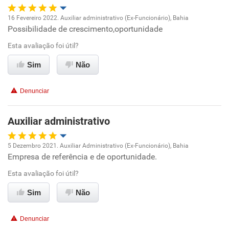
16 Fevereiro 2022. Auxiliar administrativo (Ex-Funcionário), Bahia
Possibilidade de crescimento,oportunidade
Oportunidade de promoção
Esta avaliação foi útil?
Ambiente de trabalho
Sim
Não
Conciliação com a vida familiar
Denunciar
Benefícios
Auxiliar administrativo
Recomenda esta empresa
5 Dezembro 2021. Auxiliar Administrativo (Ex-Funcionário), Bahia
Recomenda a diretoria
Empresa de referência e de oportunidade.
Oportunidade de promoção
Esta avaliação foi útil?
Ambiente de trabalho
Sim
Não
Conciliação com a vida familiar
Denunciar