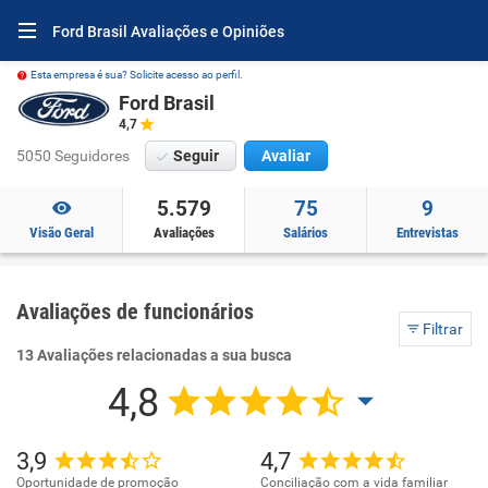
Ford Brasil Avaliações e Opiniões
Esta empresa é sua? Solicite acesso ao perfil.
Ford Brasil
4,7
5050 Seguidores
Seguir
Avaliar
5.579
75
9
Visão Geral
Avaliações
Salários
Entrevistas
Avaliações de funcionários
Filtrar
13 Avaliações relacionadas a sua busca
4,8
3,9
4,7
Oportunidade de promoção
Conciliação com a vida familiar