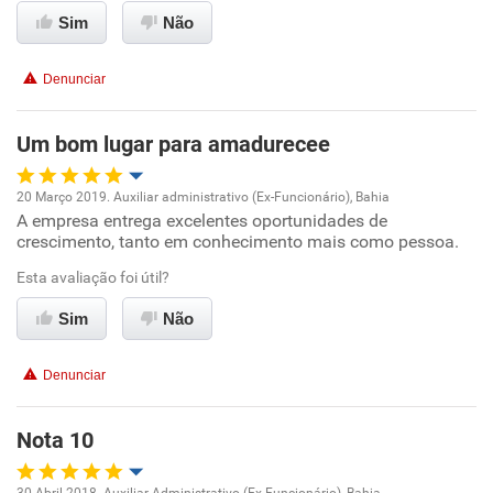
Ambiente de trabalho
Sim
Não
Conciliação com a vida familiar
Denunciar
Benefícios
Um bom lugar para amadurecee
Recomenda esta empresa
20 Março 2019. Auxiliar administrativo (Ex-Funcionário), Bahia
Recomenda a diretoria
A empresa entrega excelentes oportunidades de
Oportunidade de promoção
crescimento, tanto em conhecimento mais como pessoa.
Ambiente de trabalho
Esta avaliação foi útil?
Sim
Não
Conciliação com a vida familiar
Denunciar
Benefícios
Nota 10
Recomenda esta empresa
Recomenda a diretoria