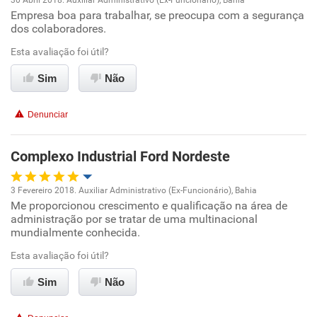
30 Abril 2018. Auxiliar Administrativo (Ex-Funcionário), Bahia
Empresa boa para trabalhar, se preocupa com a segurança
Oportunidade de promoção
dos colaboradores.
Ambiente de trabalho
Esta avaliação foi útil?
Sim
Não
Conciliação com a vida familiar
Denunciar
Benefícios
Complexo Industrial Ford Nordeste
Recomenda esta empresa
Recomenda a diretoria
3 Fevereiro 2018. Auxiliar Administrativo (Ex-Funcionário), Bahia
Me proporcionou crescimento e qualificação na área de
Oportunidade de promoção
administração por se tratar de uma multinacional
mundialmente conhecida.
Ambiente de trabalho
Esta avaliação foi útil?
Conciliação com a vida familiar
Sim
Não
Benefícios