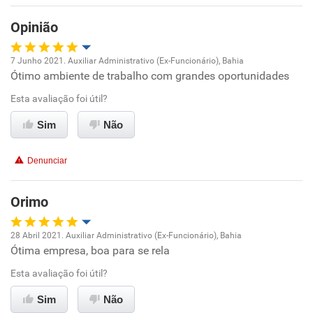
Benefícios
Opinião
Recomenda esta empresa
7 Junho 2021. Auxiliar Administrativo (Ex-Funcionário), Bahia
Recomenda a diretoria
Ótimo ambiente de trabalho com grandes oportunidades
Oportunidade de promoção
Esta avaliação foi útil?
Ambiente de trabalho
Sim
Não
Conciliação com a vida familiar
Denunciar
Benefícios
Orimo
Recomenda esta empresa
28 Abril 2021. Auxiliar Administrativo (Ex-Funcionário), Bahia
Recomenda a diretoria
Ótima empresa, boa para se rela
Oportunidade de promoção
Esta avaliação foi útil?
Ambiente de trabalho
Sim
Não