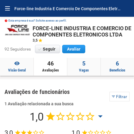
Force-line Industria E Comercio De Componentes Eletronicos Ltda Avaliações e Opiniões
Esta empresa é sua? Solicite acesso ao perfil.
FORCE-LINE INDUSTRIA E COMERCIO DE
COMPONENTES ELETRONICOS LTDA
3,5
92 Seguidores
Seguir
Avaliar
46
5
6
Visão Geral
Avaliações
Vagas
Beneficios
Avaliações de funcionários
Filtrar
1 Avaliação relacionada a sua busca
1,0
3,0
1,0