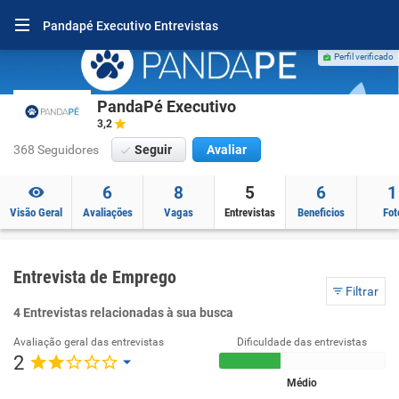
Pandapé Executivo Entrevistas
Perfil verificado
PandaPé Executivo
3,2
368 Seguidores
Seguir
Avaliar
6
8
5
6
1
Visão Geral
Avaliações
Vagas
Entrevistas
Beneficios
Fot
Entrevista de Emprego
Filtrar
4 Entrevistas relacionadas à sua busca
Avaliação geral das entrevistas
Dificuldade das entrevistas
2
Médio