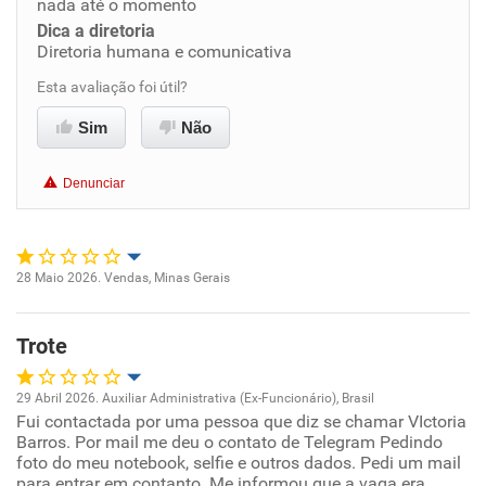
Conciliação com a vida familiar
nada até o momento
Dica a diretoria
Diretoria humana e comunicativa
Benefícios
Esta avaliação foi útil?
Recomenda esta empresa
Sim
Não
Recomenda a diretoria
Denunciar
28 Maio 2026. Vendas, Minas Gerais
Oportunidade de promoção
Trote
Ambiente de trabalho
29 Abril 2026. Auxiliar Administrativa (Ex-Funcionário), Brasil
Conciliação com a vida familiar
Fui contactada por uma pessoa que diz se chamar VIctoria
Oportunidade de promoção
Barros. Por mail me deu o contato de Telegram Pedindo
foto do meu notebook, selfie e outros dados. Pedi um mail
Benefícios
Ambiente de trabalho
para entrar em contanto. Me informou que a vaga era