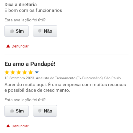
Conciliação com a vida familiar
Dica a diretoria
Não recomenda a diretoria
E bom com os funcionarios
Benefícios
Esta avaliação foi útil?
Sim
Não
Recomenda esta empresa
Recomenda a diretoria
Denunciar
Eu amo a Pandapé!
13 Setembro 2023. Analista de Treinamento (Ex-Funcionário), São Paulo
Aprendo muito aqui. É uma empresa com muitos recursos
Oportunidade de promoção
e possibilidade de crescimento.
Ambiente de trabalho
Esta avaliação foi útil?
Sim
Não
Conciliação com a vida familiar
Denunciar
Benefícios