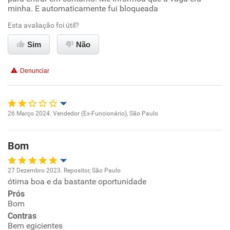
minha. E automaticamente fui bloqueada
Não recomenda esta empresa
Conciliação com a vida familiar
Esta avaliação foi útil?
Não recomenda a diretoria
Sim
Não
Benefícios
Denunciar
Não recomenda esta empresa
Não recomenda a diretoria
26 Março 2024. Vendedor (Ex-Funcionário), São Paulo
Oportunidade de promoção
Bom
Ambiente de trabalho
27 Dezembro 2023. Repositor, São Paulo
Conciliação com a vida familiar
ótima boa e da bastante oportunidade
Oportunidade de promoção
Prós
Benefícios
Bom
Ambiente de trabalho
Contras
Bem egicientes
Não recomenda esta empresa