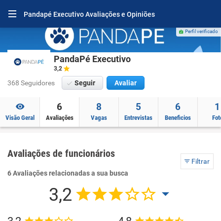
Pandapé Executivo Avaliações e Opiniões
Perfil verificado
PandaPé Executivo
3,2
368 Seguidores
Seguir
Avaliar
6
8
5
6
1
Visão Geral
Avaliações
Vagas
Entrevistas
Beneficios
Fot
Avaliações de funcionários
Filtrar
6 Avaliações relacionadas a sua busca
3,2