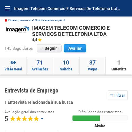
Imagem Telecom Comercio E Servicos De Telefonia Ltda Entrevistas
Esta empresa é sua? Solicite acesso ao perfil.
IMAGEM TELECOM COMERCIO E
SERVICOS DE TELEFONIA LTDA
4,4
145 Seguidores
Seguir
Avaliar
71
10
37
1
Visão Geral
Avaliações
Salários
Vagas
Entrevista
Entrevista de Emprego
Filtrar
1 Entrevista relacionada à sua busca
Avaliação geral das entrevistas
Dificuldade das entrevistas
5
Médio