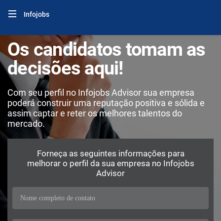
Infojobs
Os candidatos tomam as
decisões aqui!
Com seu perfil no Infojobs Advisor sua empresa
poderá construir uma reputação positiva e sólida e
assim captar e reter os melhores talentos do
mercado.
Forneça as seguintes informações para
melhorar o perfil da sua empresa no Infojobs
Advisor