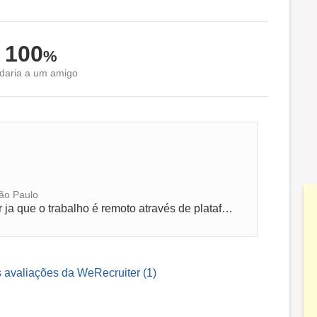
100
%
aria a um amigo
São Paulo
Possibilidade de atuar de qualquer lugar ja que o trabalho é remoto através de plataformas digitais.
s avaliações da WeRecruiter (1)