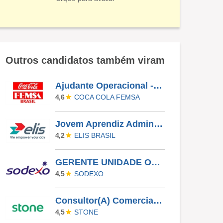
Outros candidatos também viram
Ajudante Operacional - CD ABC
COCA COLA FEMSA
4,6
Jovem Aprendiz Administrativo
ELIS BRASIL
4,2
GERENTE UNIDADE OPERACIONAL I - UAN
SODEXO
4,5
Consultor(A) Comercial Externo
STONE
4,5