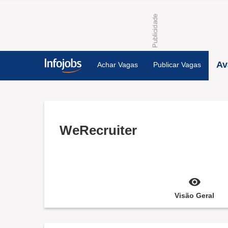
Av
Achar Vagas
Publicar Vagas
WeRecruiter
Visão Geral