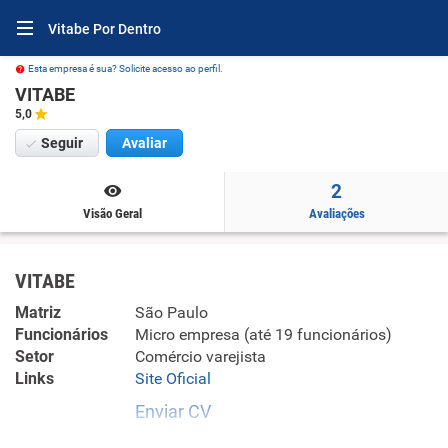
Vitabe Por Dentro
Esta empresa é sua? Solicite acesso ao perfil.
VITABE
5,0
Seguir
Avaliar
2
Visão Geral
Avaliações
VITABE
Matriz
São Paulo
Funcionários
Micro empresa (até 19 funcionários)
Setor
Comércio varejista
Links
Site Oficial
Enviar CV