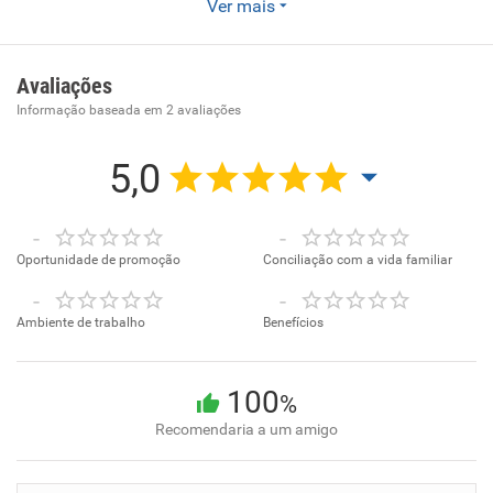
Somos uma empresa de Cosméticos, atuante na cidade de
Ver mais
Valinhos.
Avaliações
Informação baseada em
2
avaliações
5,0
-
-
Oportunidade de promoção
Conciliação com a vida familiar
-
-
Ambiente de trabalho
Benefícios
100
%
Recomendaria a um amigo