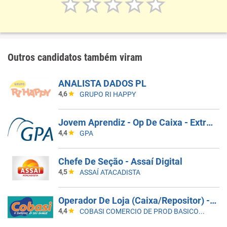
Outros candidatos também viram
ANALISTA DADOS PL
4,6
GRUPO RI HAPPY
Jovem Aprendiz - Op De Caixa - Extra Itapetininga
4,4
GPA
Chefe De Seção - Assaí Digital
4,5
ASSAÍ ATACADISTA
Operador De Loja (Caixa/Repositor) - Cobasi Assaí Anhanguera
4,4
COBASI COMERCIO DE PROD BASICOS E INDUSTRIALIZADOS LTDA