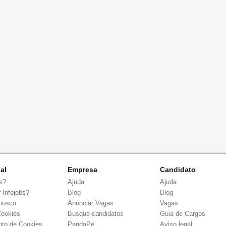
nal
Empresa
Candidato
s?
Ajuda
Ajuda
 Infojobs?
Blog
Blog
nosco
Anunciar Vagas
Vagas
Cookies
Busque candidatos
Guia de Cargos
to de Cookies
PandaPé
Aviso legal