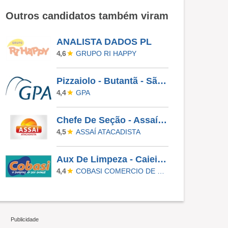
Outros candidatos também viram
ANALISTA DADOS PL
GRUPO RI HAPPY
4,6
Pizzaiolo - Butantã - São Paulo
GPA
4,4
Chefe De Seção - Assaí Digital
ASSAÍ ATACADISTA
4,5
Aux De Limpeza - Caieiras
COBASI COMERCIO DE PROD BASICOS E INDUSTRIALIZADOS LTDA
4,4