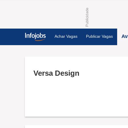
Av
Achar Vagas
Publicar Vagas
Versa Design