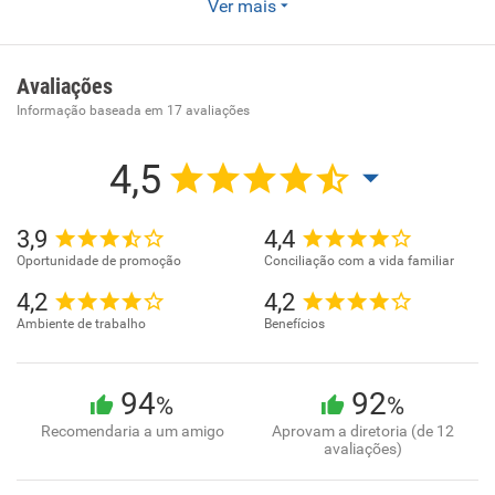
Aluguel de outras máquinas e equipamentos comerciais e
Ver mais
industriais não especificados anteriormente, sem operador
Avaliações
Informação baseada em
17
avaliações
4,5
3,9
4,4
Oportunidade de promoção
Conciliação com a vida familiar
4,2
4,2
Ambiente de trabalho
Benefícios
94
92
%
%
Recomendaria a um amigo
Aprovam a diretoria (de 12
avaliações)