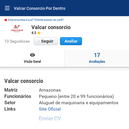
Valcar Consorcio Por Dentro
Esta empresa é sua? Solicite acesso ao perfil.
Valcar consorcio
4,5
10 Seguidores
Seguir
Avaliar
17
Visão Geral
Avaliações
Valcar consorcio
Matriz
Amazonas
Funcionários
Pequeno (entre 20 e 99 funcionários)
Setor
Aluguel de maquinaria e equipamentos
Links
Site Oficial
Enviar CV