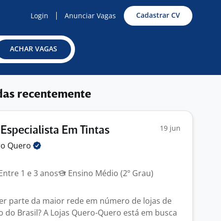
Cadastrar CV
Login
Anunciar Vagas
ACHAR VAGAS
das recentemente
19 jun
 Especialista Em Tintas
ro
Quero
Entre 1 e 3 anos
Ensino Médio (2º Grau)
er parte da maior rede em número de lojas de
o do Brasil? A Lojas Quero-Quero está em busca