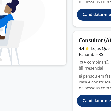
de pessoas com v
Candidatar-me
Consultor (A
4,4
Lojas Que
Panambi - RS
A combinar
Presencial
Já pensou em faz
casa e construçã
de pessoas com v
Candidatar-me