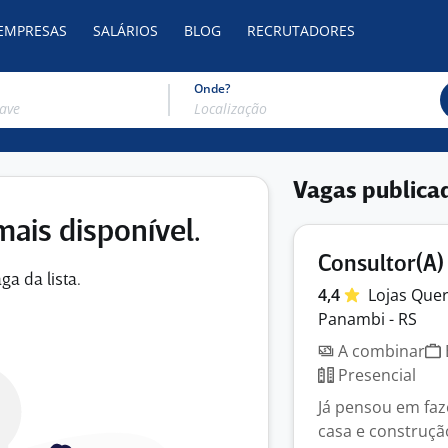
 EMPRESAS
SALÁRIOS
BLOG
RECRUTADORES
Onde?
Vagas publica
mais disponível.
Consultor(A)
ga da lista.
4,4
Lojas Que
Panambi - RS
A combinar
Presencial
Já pensou em faz
casa e construçã