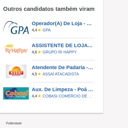
Outros candidatos também viram
Operador(A) De Loja - Exclusiva Para Pessoas Com Deficiência - Ribeirão Preto
GPA
4,4
ASSISTENTE DE LOJA - RIO PRETO SHOPPING - EFETIVO
GRUPO RI HAPPY
4,6
Atendente De Padaria - Temporário (Alto Da XV)
ASSAÍ ATACADISTA
4,5
Aux. De Limpeza - Poá Av. Assis Brasil
COBASI COMERCIO DE PROD BASICOS E INDUSTRIALIZADOS LTDA
4,4