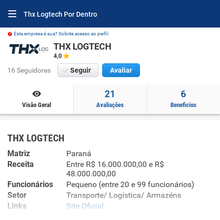
Thx Logtech Por Dentro
Esta empresa é sua? Solicite acesso ao perfil.
THX LOGTECH
4,0
16 Seguidores
Seguir
Avaliar
21
6
Visão Geral
Avaliações
Beneficios
THX LOGTECH
Matriz
Paraná
Receita
Entre R$ 16.000.000,00 e R$
48.000.000,00
Funcionários
Pequeno (entre 20 e 99 funcionários)
Setor
Transporte/ Logística/ Armazéns
Links
Site Oficial