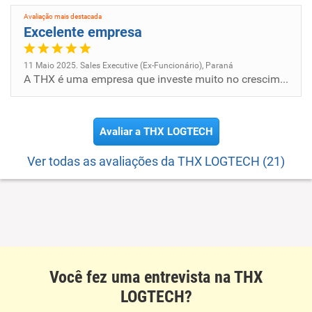
enfrentaremos após a pandemia, pois nossa velocidade e
Avaliação mais destacada
capacidade de adaptação são uma das nossas maiores
Excelente empresa
fortalezas.
Visão:
11 Maio 2025. Sales Executive (Ex-Funcionário), Paraná
A THX é uma empresa que investe muito no crescimento profissional de seus colaboradores, sou grato pela oportunidade em...
Ser o maior integrador de transportes, impactando
positivamente este mercado, conectando negócios e
pessoas e otimizando recursos por meio da tecnologia.
Avaliar a THX LOGTECH
Missão:
Ver todas as avaliações da THX LOGTECH (21)
Dar liberdade para os nosso cliente focar no seu próprio
negócio.
Você fez uma entrevista na THX
LOGTECH?