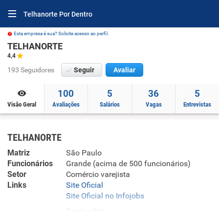
Telhanorte Por Dentro
Esta empresa é sua? Solicite acesso ao perfil.
TELHANORTE
4,4
193 Seguidores
Seguir
Avaliar
100
5
36
5
Visão Geral
Avaliações
Salários
Vagas
Entrevistas
TELHANORTE
Matriz
São Paulo
Funcionários
Grande (acima de 500 funcionários)
Setor
Comércio varejista
Links
Site Oficial
Site Oficial no Infojobs
Enviar CV