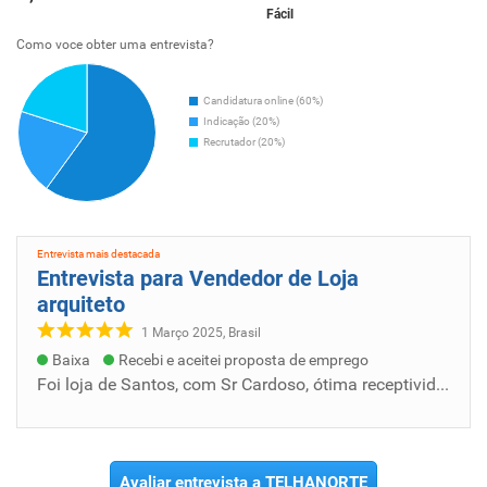
Fácil
Como voce obter uma entrevista?
Candidatura online (60%)
Indicação (20%)
Recrutador (20%)
Entrevista mais destacada
Entrevista para Vendedor de Loja
arquiteto
1 Março 2025, Brasil
Baixa
Recebi e aceitei proposta de emprego
Foi loja de Santos, com Sr Cardoso, ótima receptividade , sai dali com certeza da contratação, entretanto meu CV foi segundo o RH da empresa...
Avaliar entrevista a TELHANORTE