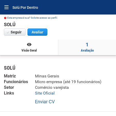
Solú Por Dentro
Esta empresa é sua? Solicite acesso ao perfil.
SOLÚ
Seguir
Avaliar
1
Visão Geral
Avaliação
SOLÚ
Matriz
Minas Gerais
Funcionários
Micro empresa (até 19 funcionários)
Setor
Comércio varejista
Links
Site Oficial
Enviar CV