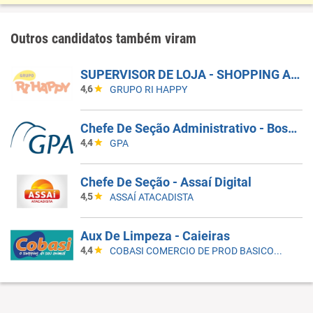
Outros candidatos também viram
SUPERVISOR DE LOJA - SHOPPING ARICANDUVA
4,6
GRUPO RI HAPPY
Chefe De Seção Administrativo - Bosque Da Saúde (571106)
4,4
GPA
Chefe De Seção - Assaí Digital
4,5
ASSAÍ ATACADISTA
Aux De Limpeza - Caieiras
4,4
COBASI COMERCIO DE PROD BASICOS E INDUSTRIALIZADOS LTDA