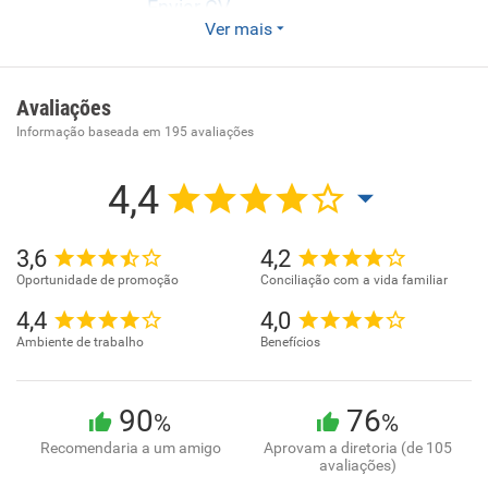
Enviar CV
Ver mais
Hoje, com mais de 80 mil m de área, a Sogipa une uma
intensa vida social e cultural a esportes de alto nível, em
um ambiente com piscinas, espaços para eventos, galeria
Avaliações
de conveniências e Centro de Esportes. Por todos esses
Informação baseada em
195
avaliações
motivos é fácil compreender por que a Sogipa é um Clube
para o ano inteiro e para todas as idades, aliando convívio
4,4
social, esporte, cultura e entretenimento.
3,6
4,2
Oportunidade de promoção
Conciliação com a vida familiar
4,4
4,0
Ambiente de trabalho
Benefícios
90
76
%
%
Recomendaria a um amigo
Aprovam a diretoria (de 105
avaliações)