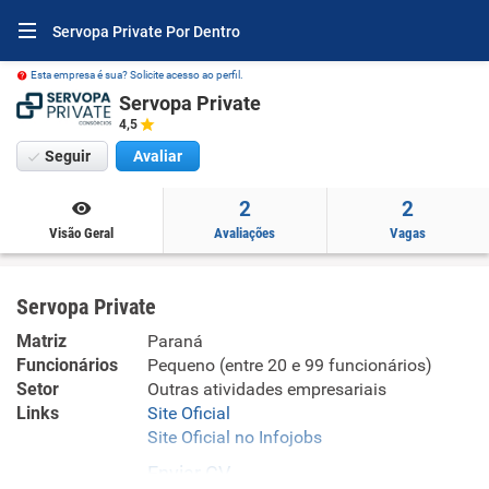
Servopa Private Por Dentro
Esta empresa é sua? Solicite acesso ao perfil.
Servopa Private
4,5
Seguir
Avaliar
2
2
Visão Geral
Avaliações
Vagas
Servopa Private
Matriz
Paraná
Funcionários
Pequeno (entre 20 e 99 funcionários)
Setor
Outras atividades empresariais
Links
Site Oficial
Site Oficial no Infojobs
Enviar CV