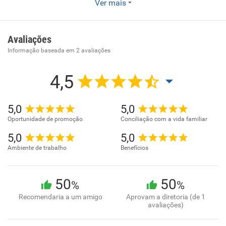
Ver mais
Atividades de intermediação e agenciamento de serviços e
negócios em geral, exceto imobiliários
Avaliações
Informação baseada em
2
avaliações
4,5
5,0
5,0
Oportunidade de promoção
Conciliação com a vida familiar
5,0
5,0
Ambiente de trabalho
Benefícios
50
50
%
%
Recomendaria a um amigo
Aprovam a diretoria (de 1
avaliações)