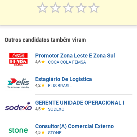
Outros candidatos também viram
Promotor Zona Leste E Zona Sul
4,6
COCA COLA FEMSA
Estagiário De Logística
4,2
ELIS BRASIL
GERENTE UNIDADE OPERACIONAL I
4,5
SODEXO
Consultor(A) Comercial Externo
4,5
STONE