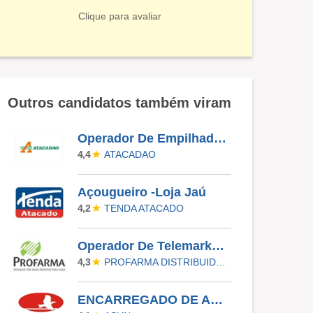
Clique para avaliar
Outros candidatos também viram
Operador De Empilhadeira | ATACADÃO- PRIMAVERA DO LESTE-MT
ATACADAO
4,4
Açougueiro -Loja Jaú
TENDA ATACADO
4,2
Operador De Telemarketing
PROFARMA DISTRIBUIDORA DE PRODUTOS FARMACEUTICOS
4,3
ENCARREGADO DE AÇOUGUE - ASUN JUCA BATISTA (PORTO ALEGRE)