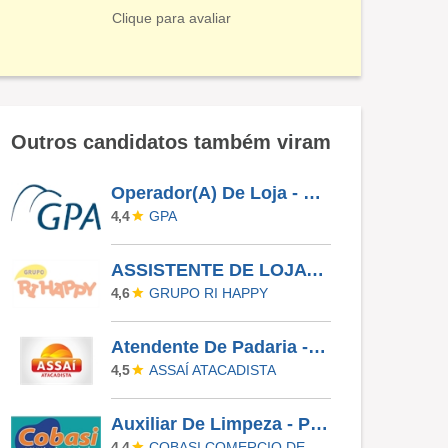
Clique para avaliar
Outros candidatos também viram
Operador(A) De Loja - Jardim Das Palmeiras - Campinas SP
GPA
4,4
ASSISTENTE DE LOJA - RIO PRETO SHOPPING - EFETIVO
GRUPO RI HAPPY
4,6
Atendente De Padaria - Temporário (Alto Da XV)
ASSAÍ ATACADISTA
4,5
Auxiliar De Limpeza - Paulinia
COBASI COMERCIO DE PROD BASICOS E INDUSTRIALIZADOS LTDA
4,4