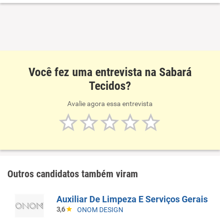
pré-cortes e materiais para estofaria e tapeçaria.
Atendemos tanto consumidores que querem renovar seus
móveis em casa quanto profissionais do setor que buscam
qualidade e confiança.
Você fez uma entrevista na Sabará
Tecidos?
Avalie agora essa entrevista
Outros candidatos também viram
Auxiliar De Limpeza E Serviços Gerais
3,6
ONOM DESIGN