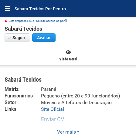
Sabará Tecidos Por Dentro
Esta empresa é sua? Solicite acesso ao perfil.
Sabará Tecidos
Seguir
Avaliar
Visão Geral
Sabará Tecidos
Matriz
Paraná
Funcionários
Pequeno (entre 20 e 99 funcionários)
Setor
Móveis e Artefatos de Decoração
Links
Site Oficial
Enviar CV
Sabará Tecidos é especialista em espumas sob medida,
Ver mais