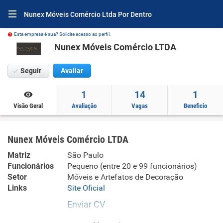
Nunex Móveis Comércio Ltda Por Dentro
Esta empresa é sua? Solicite acesso ao perfil.
Nunex Móveis Comércio LTDA
Seguir
Avaliar
1
14
1
Visão Geral
Avaliação
Vagas
Beneficio
Nunex Móveis Comércio LTDA
Matriz
São Paulo
Funcionários
Pequeno (entre 20 e 99 funcionários)
Setor
Móveis e Artefatos de Decoração
Links
Site Oficial
Enviar CV