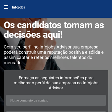
Infojobs
Os candidatos tomam as
decisões aqui!
Com seu perfil no Infojobs Advisor sua empresa
poderá construir uma reputação positiva e sólida e
assim captar e reter os melhores talentos do
mercado.
Forneça as seguintes informações para
melhorar o perfil da sua empresa no Infojobs
Advisor