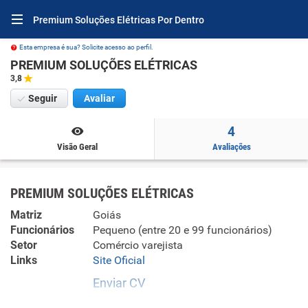
Premium Soluções Elétricas Por Dentro
Esta empresa é sua? Solicite acesso ao perfil.
PREMIUM SOLUÇÕES ELÉTRICAS
3,8
Seguir
Avaliar
4
Visão Geral
Avaliações
PREMIUM SOLUÇÕES ELÉTRICAS
Matriz
Goiás
Funcionários
Pequeno (entre 20 e 99 funcionários)
Setor
Comércio varejista
Links
Site Oficial
Enviar CV