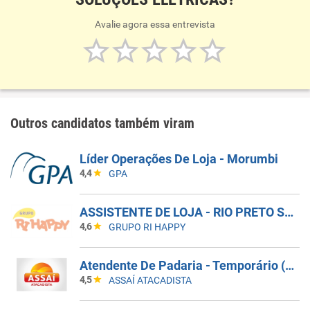
Avalie agora essa entrevista
Outros candidatos também viram
Líder Operações De Loja - Morumbi
4,4
GPA
ASSISTENTE DE LOJA - RIO PRETO SHOPPING - EFETIVO
4,6
GRUPO RI HAPPY
Atendente De Padaria - Temporário (Alto Da XV)
4,5
ASSAÍ ATACADISTA