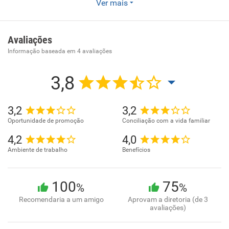
Empresa de solulções elétricas na area induistrial, soluções
Ver mais
em montagem de painéis elétricos de automação e
instalações elétricas industriais
Avaliações
Informação baseada em
4
avaliações
3,8
3,2
3,2
Oportunidade de promoção
Conciliação com a vida familiar
4,2
4,0
Ambiente de trabalho
Benefícios
100
75
%
%
Recomendaria a um amigo
Aprovam a diretoria (de 3
avaliações)