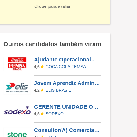
Clique para avaliar
Outros candidatos também viram
Ajudante Operacional - CD ABC
COCA COLA FEMSA
4,6
Jovem Aprendiz Administrativo
ELIS BRASIL
4,2
GERENTE UNIDADE OPERACIONAL I - UAN
SODEXO
4,5
Consultor(A) Comercial Externo