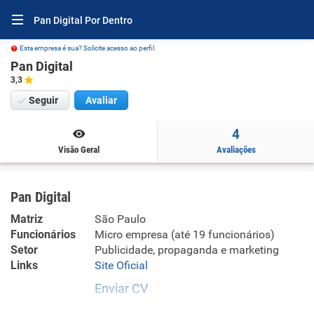
Pan Digital Por Dentro
Esta empresa é sua? Solicite acesso ao perfil.
Pan Digital
3,3
Seguir
Avaliar
4
Visão Geral
Avaliações
Pan Digital
Matriz
São Paulo
Funcionários
Micro empresa (até 19 funcionários)
Setor
Publicidade, propaganda e marketing
Links
Site Oficial
Enviar CV