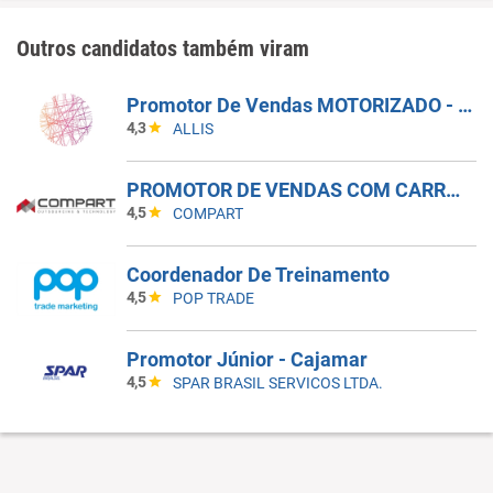
Outros candidatos também viram
Promotor De Vendas MOTORIZADO - Pojuca E São Sebastião Do Passé (BA)
4,3
ALLIS
PROMOTOR DE VENDAS COM CARRO - INDAIATUBA - SP
4,5
COMPART
Coordenador De Treinamento
4,5
POP TRADE
Promotor Júnior - Cajamar
4,5
SPAR BRASIL SERVICOS LTDA.