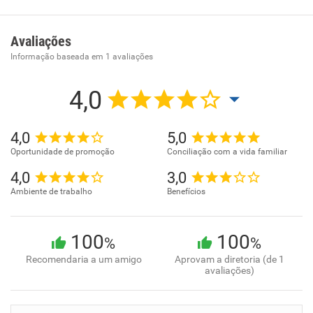
especializada em entregas last mile para o varejo
farmacêutico. Oferecemos tecnologia SaaS que
automatiza, integra e controla todas as etapas do delivery,
Avaliações
do pedido à entrega final. Com roteirização inteligente,
Informação baseada em
1
avaliações
rastreamento em tempo real, integração com PDVs e
marketplaces, conectamos farmácias aos melhores
4,0
operadores logísticos, aumentando a eficiência, o controle
e a satisfação do cliente. Transforme seu delivery em um
4,0
5,0
hub logístico digital com a OnHere.
Oportunidade de promoção
Conciliação com a vida familiar
4,0
3,0
Ambiente de trabalho
Benefícios
100
100
%
%
Recomendaria a um amigo
Aprovam a diretoria (de 1
avaliações)