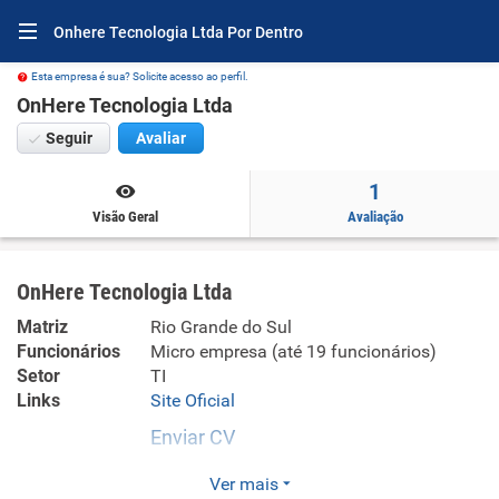
Onhere Tecnologia Ltda Por Dentro
Esta empresa é sua? Solicite acesso ao perfil.
OnHere Tecnologia Ltda
Seguir
Avaliar
1
Visão Geral
Avaliação
OnHere Tecnologia Ltda
Matriz
Rio Grande do Sul
Funcionários
Micro empresa (até 19 funcionários)
Setor
TI
Links
Site Oficial
Enviar CV
A OnHere é uma plataforma de gestão logística
Ver mais