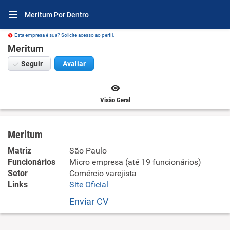
Meritum Por Dentro
Esta empresa é sua? Solicite acesso ao perfil.
Meritum
Seguir
Avaliar
Visão Geral
Meritum
Matriz
São Paulo
Funcionários
Micro empresa (até 19 funcionários)
Setor
Comércio varejista
Links
Site Oficial
Enviar CV
Comércio varejista de artigos de joalheria .