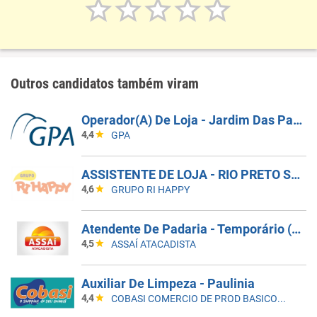
Outros candidatos também viram
Operador(A) De Loja - Jardim Das Palmeiras - Campinas SP
4,4
GPA
ASSISTENTE DE LOJA - RIO PRETO SHOPPING - EFETIVO
4,6
GRUPO RI HAPPY
Atendente De Padaria - Temporário (Alto Da XV)
4,5
ASSAÍ ATACADISTA
Auxiliar De Limpeza - Paulinia
4,4
COBASI COMERCIO DE PROD BASICOS E INDUSTRIALIZADOS LTDA