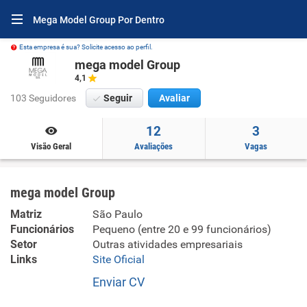
Mega Model Group Por Dentro
Esta empresa é sua? Solicite acesso ao perfil.
mega model Group
4,1
103 Seguidores
Seguir
Avaliar
12
3
Visão Geral
Avaliações
Vagas
mega model Group
Matriz
São Paulo
Funcionários
Pequeno (entre 20 e 99 funcionários)
Setor
Outras atividades empresariais
Links
Site Oficial
Enviar CV