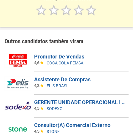
Outros candidatos também viram
Promotor De Vendas
4,6
COCA COLA FEMSA
Assistente De Compras
4,2
ELIS BRASIL
GERENTE UNIDADE OPERACIONAL I - UAN
4,5
SODEXO
Consultor(A) Comercial Externo
4,5
STONE