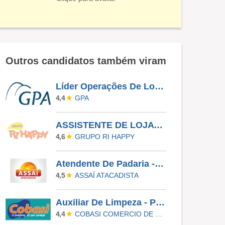
Outros candidatos também viram
Líder Operações De Loja - Morumbi
GPA
4,4
ASSISTENTE DE LOJA - RIO PRETO SHOPPING - EFETIVO
GRUPO RI HAPPY
4,6
Atendente De Padaria - Temporário (Alto Da XV)
ASSAÍ ATACADISTA
4,5
Auxiliar De Limpeza - Paulinia
COBASI COMERCIO DE PROD BASICOS E INDUSTRIALIZADOS LTDA
4,4