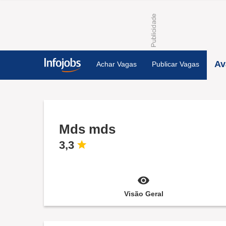
Av
Achar Vagas
Publicar Vagas
Mds mds
3,3
Visão Geral