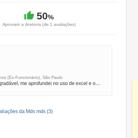
50
%
Aprovam a diretoria (de 1 avaliações)
nos (Ex-Funcionário), São Paulo
Trabalhava bem em equipe, ambiente agradável, me aprofundei no uso de excel e outlook, organização de estoque, entrada e saida de notas, con...
valiações da Mds mds (3)