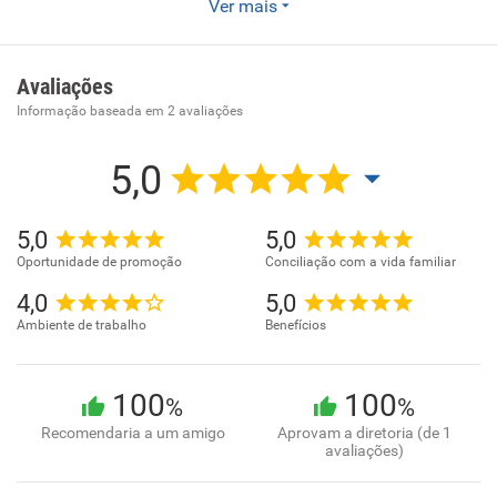
Serviços combinados para apoio a edifícios, exceto
Ver mais
condomínios prediais .
Avaliações
Informação baseada em
2
avaliações
5,0
5,0
5,0
Oportunidade de promoção
Conciliação com a vida familiar
4,0
5,0
Ambiente de trabalho
Benefícios
100
100
%
%
Recomendaria a um amigo
Aprovam a diretoria (de 1
avaliações)