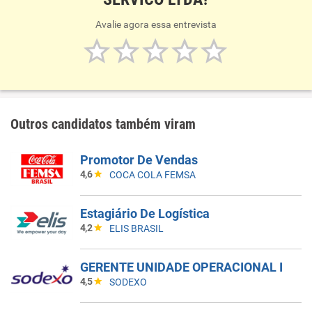
Avalie agora essa entrevista
Outros candidatos também viram
Promotor De Vendas
4,6
COCA COLA FEMSA
Estagiário De Logística
4,2
ELIS BRASIL
GERENTE UNIDADE OPERACIONAL I
4,5
SODEXO