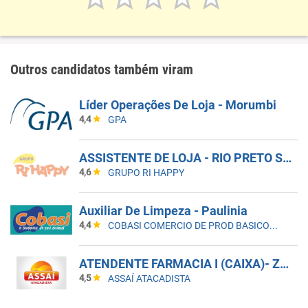
Outros candidatos também viram
Líder Operações De Loja - Morumbi
4,4
GPA
ASSISTENTE DE LOJA - RIO PRETO SHOPPING - EFETIVO
4,6
GRUPO RI HAPPY
Auxiliar De Limpeza - Paulinia
4,4
COBASI COMERCIO DE PROD BASICOS E INDUSTRIALIZADOS LTDA
ATENDENTE FARMACIA I (CAIXA)- ZONA LESTE/SP
4,5
ASSAÍ ATACADISTA