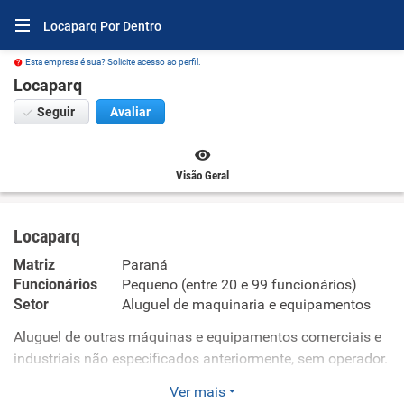
Locaparq Por Dentro
Esta empresa é sua? Solicite acesso ao perfil.
Locaparq
Seguir
Avaliar
Visão Geral
Locaparq
Matriz
Paraná
Funcionários
Pequeno (entre 20 e 99 funcionários)
Setor
Aluguel de maquinaria e equipamentos
Aluguel de outras máquinas e equipamentos comerciais e
industriais não especificados anteriormente, sem operador.
Fabricação de periféricos para equipamentos de
Ver mais
informática. Pintura para sinalização em pistas rodoviárias