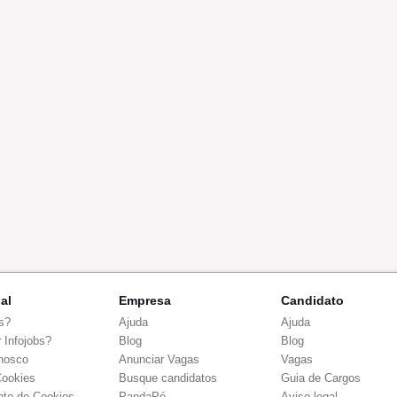
nal
Empresa
Candidato
s?
Ajuda
Ajuda
 Infojobs?
Blog
Blog
nosco
Anunciar Vagas
Vagas
Cookies
Busque candidatos
Guia de Cargos
to de Cookies
PandaPé
Aviso legal