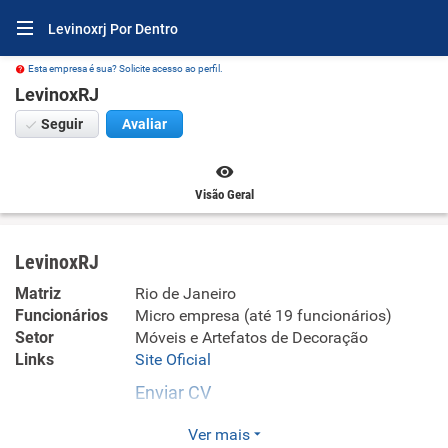
Levinoxrj Por Dentro
Esta empresa é sua? Solicite acesso ao perfil.
LevinoxRJ
Seguir
Avaliar
Visão Geral
LevinoxRJ
Matriz
Rio de Janeiro
Funcionários
Micro empresa (até 19 funcionários)
Setor
Móveis e Artefatos de Decoração
Links
Site Oficial
Enviar CV
Nosso objetivo é trazer soluções em aço inox para melhor
Ver mais