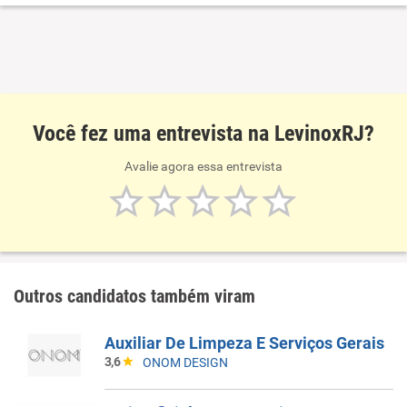
desempenho no trabalho realizado nas cozinhas
industriais . fabricamos sob medida pra aproveitar melhor
o espaço e também temos medidas a pronta entrega .
Você fez uma entrevista na LevinoxRJ?
Avalie agora essa entrevista
Outros candidatos também viram
Auxiliar De Limpeza E Serviços Gerais
3,6
ONOM DESIGN