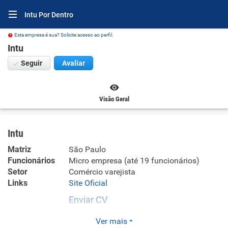
Intu Por Dentro
Esta empresa é sua? Solicite acesso ao perfil.
Intu
Seguir
Avaliar
Visão Geral
Intu
Matriz
São Paulo
Funcionários
Micro empresa (até 19 funcionários)
Setor
Comércio varejista
Links
Site Oficial
Enviar CV
A marca tem o propósito de inspirar as pessoas a levar
Ver mais