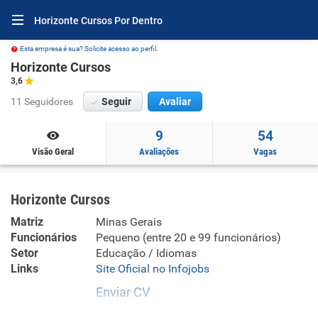
Horizonte Cursos Por Dentro
Esta empresa é sua? Solicite acesso ao perfil.
Horizonte Cursos
3,6
11 Seguidores
Seguir
Avaliar
9
54
Visão Geral
Avaliações
Vagas
Horizonte Cursos
Matriz
Minas Gerais
Funcionários
Pequeno (entre 20 e 99 funcionários)
Setor
Educação / Idiomas
Links
Site Oficial no Infojobs
Enviar CV