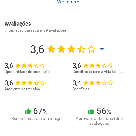
Treinamento em informática. Ensino de idiomas. Outras
Ver mais
atividades de ensino não especificadas anteriormente
Avaliações
Informação baseada em
9
avaliações
3,6
3,6
3,6
Oportunidade de promoção
Conciliação com a vida familiar
3,6
3,4
Ambiente de trabalho
Benefícios
67
56
%
%
Recomendaria a um amigo
Aprovam a diretoria (de 5
avaliações)