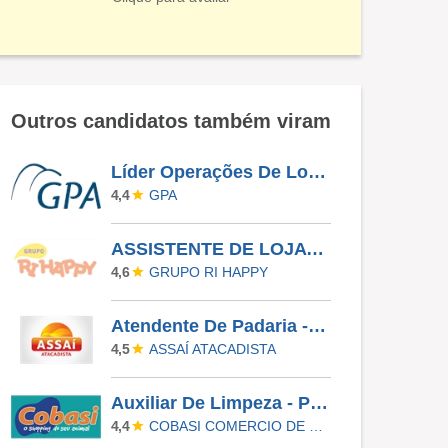
Outros candidatos também viram
Líder Operações De Loja - Morumbi
GPA
4,4
ASSISTENTE DE LOJA - RIO PRETO SHOPPING - EFETIVO
GRUPO RI HAPPY
4,6
Atendente De Padaria - Temporário (Alto Da XV)
ASSAÍ ATACADISTA
4,5
Auxiliar De Limpeza - Paulinia
COBASI COMERCIO DE PROD BASICOS E INDUSTRIALIZADOS LTDA
4,4