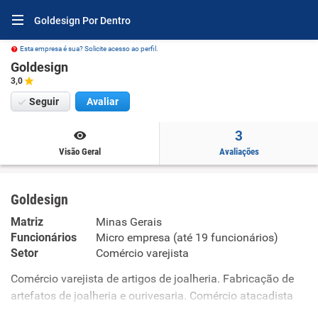
Goldesign Por Dentro
Esta empresa é sua? Solicite acesso ao perfil.
Goldesign
3,0
Seguir
Avaliar
3
Visão Geral
Avaliações
Goldesign
Matriz
Minas Gerais
Funcionários
Micro empresa (até 19 funcionários)
Setor
Comércio varejista
Comércio varejista de artigos de joalheria. Fabricação de
artefatos de joalheria e ourivesaria. Comércio atacadista
de cosméticos e produtos de perfumaria. Comércio