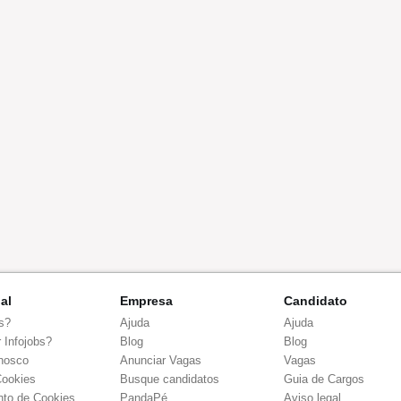
nal
Empresa
Candidato
s?
Ajuda
Ajuda
 Infojobs?
Blog
Blog
nosco
Anunciar Vagas
Vagas
Cookies
Busque candidatos
Guia de Cargos
to de Cookies
PandaPé
Aviso legal