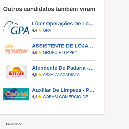
Outros candidatos também viram
Líder Operações De Loja - Morumbi
GPA
4,4
ASSISTENTE DE LOJA - RIO PRETO SHOPPING - EFETIVO
GRUPO RI HAPPY
4,6
Atendente De Padaria - Temporário (Alto Da XV)
ASSAÍ ATACADISTA
4,5
Auxiliar De Limpeza - Paulinia
COBASI COMERCIO DE PROD BASICOS E INDUSTRIALIZADOS LTDA
4,4