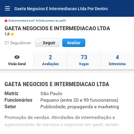
Gaeta Negocios E Intermediacao Ltda Por Dentro
Esta empresa é sua? Solicite acesso ao perfil.
GAETA NEGOCIOS E INTERMEDIACAO LTDA
1,0
21 Seguidores
Seguir
Avaliar
2
73
4
Visão Geral
Avaliações
Vagas
Entrevistas
GAETA NEGOCIOS E INTERMEDIACAO LTDA
Matriz
São Paulo
Funcionários
Pequeno (entre 20 e 99 funcionários)
Setor
Publicidade, propaganda e marketing
Promoção de vendas. Atividades de intermediação e
agenciamento de serviços e negócios em geral, exceto
imobiliários. Serviços combinados de escritório e apoio