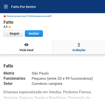
Fatto Por Dentro
Esta empresa é sua? Solicite acesso ao perfil.
Fatto
4,5
Seguir
Avaliar
2
Visão Geral
Avaliações
Fatto
Matriz
São Paulo
Funcionários
Pequeno (entre 20 e 99 funcionários)
Setor
Comércio varejista
Empresa especializada em Vendas. Produtos Físicos,
Serviços, Seguros, Saúde e Benefícios. Promoção de
vendas. Atividades de Teleatendimento, presencial, Home-