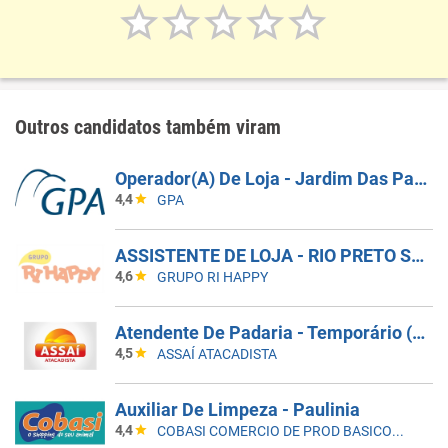
Outros candidatos também viram
Operador(A) De Loja - Jardim Das Palmeiras - Campinas SP
4,4
GPA
ASSISTENTE DE LOJA - RIO PRETO SHOPPING - EFETIVO
4,6
GRUPO RI HAPPY
Atendente De Padaria - Temporário (Alto Da XV)
4,5
ASSAÍ ATACADISTA
Auxiliar De Limpeza - Paulinia
4,4
COBASI COMERCIO DE PROD BASICOS E INDUSTRIALIZADOS LTDA