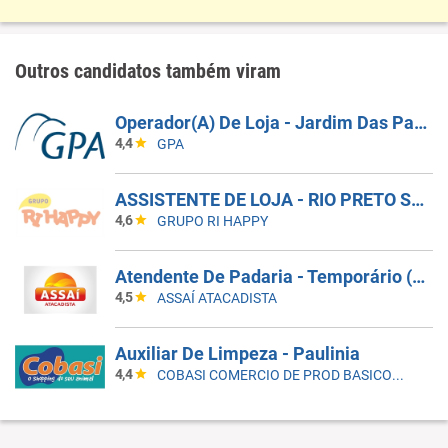
Outros candidatos também viram
Operador(A) De Loja - Jardim Das Palmeiras - Campinas SP
4,4
GPA
ASSISTENTE DE LOJA - RIO PRETO SHOPPING - EFETIVO
4,6
GRUPO RI HAPPY
Atendente De Padaria - Temporário (Alto Da XV)
4,5
ASSAÍ ATACADISTA
Auxiliar De Limpeza - Paulinia
4,4
COBASI COMERCIO DE PROD BASICOS E INDUSTRIALIZADOS LTDA