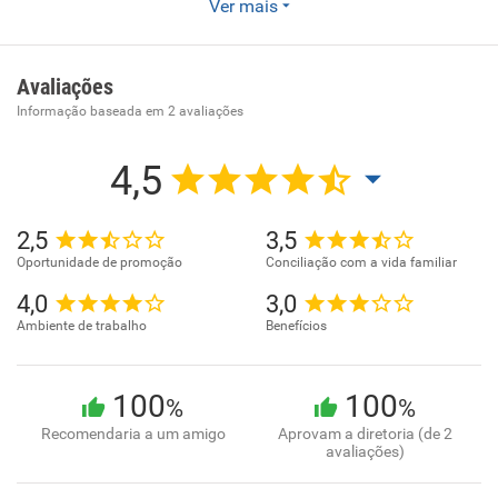
Ver mais
do Brasil, movimentando a cidade de Goiânia-GO e todo o
setor nacional desde.
Avaliações
Informação baseada em
2
avaliações
4,5
2,5
3,5
Oportunidade de promoção
Conciliação com a vida familiar
4,0
3,0
Ambiente de trabalho
Benefícios
100
100
%
%
Recomendaria a um amigo
Aprovam a diretoria (de 2
avaliações)