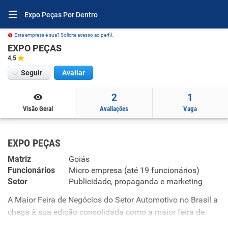
Expo Peças Por Dentro
Esta empresa é sua? Solicite acesso ao perfil.
EXPO PEÇAS
4,5
Seguir
Avaliar
2
1
Visão Geral
Avaliações
Vaga
EXPO PEÇAS
Matriz
Goiás
Funcionários
Micro empresa (até 19 funcionários)
Setor
Publicidade, propaganda e marketing
A Maior Feira de Negócios do Setor Automotivo no Brasil a
chega à sua edição consolidada como a maior feira de
negócios, tecnologia e inovação do segmento automotivo