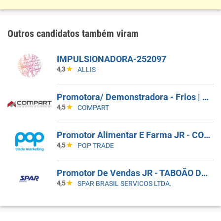
Outros candidatos também viram
IMPULSIONADORA-252097
4,3
ALLIS
Promotora/ Demonstradora - Frios | Jacareí (SP)
4,5
COMPART
Promotor Alimentar E Farma JR - COBERTURA DE AFASTAMENTO _ GUARULHOS_SP
4,5
POP TRADE
Promotor De Vendas JR - TABOÃO DA SERRA - COBERTURA DE FERIAS
4,5
SPAR BRASIL SERVICOS LTDA.