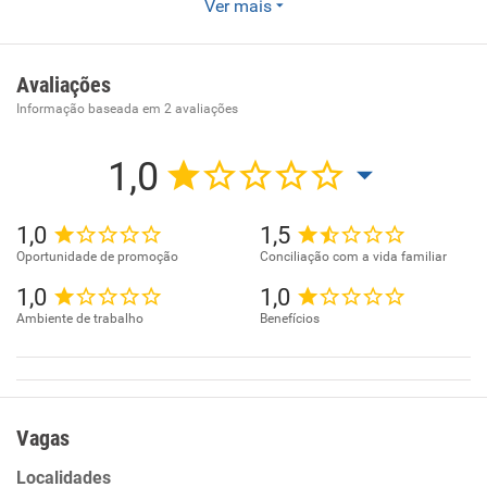
Ver mais
Empresa de internet, telefonia e tv por assinatura.
Avaliações
Informação baseada em
2
avaliações
1,0
1,0
1,5
Oportunidade de promoção
Conciliação com a vida familiar
1,0
1,0
Ambiente de trabalho
Benefícios
Vagas
Localidades