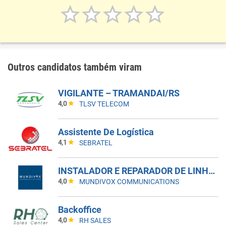
Outros candidatos também viram
VIGILANTE – TRAMANDAI/RS
4,0
TLSV TELECOM
Assistente De Logística
4,1
SEBRATEL
INSTALADOR E REPARADOR DE LINHAS E APARELHOS DE TELECOMUNICACAO I
4,0
MUNDIVOX COMMUNICATIONS
Backoffice
4,0
RH SALES