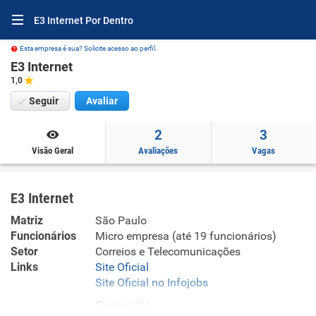
E3 Internet Por Dentro
Esta empresa é sua? Solicite acesso ao perfil.
E3 Internet
1,0
Seguir
Avaliar
2
3
Visão Geral
Avaliações
Vagas
E3 Internet
Matriz
São Paulo
Funcionários
Micro empresa (até 19 funcionários)
Setor
Correios e Telecomunicações
Links
Site Oficial
Site Oficial no Infojobs
Enviar CV