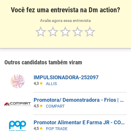
Você fez uma entrevista na Dm action?
Avalie agora essa entrevista
Outros candidatos também viram
IMPULSIONADORA-252097
4,3
ALLIS
Promotora/ Demonstradora - Frios | Jacareí (SP)
4,5
COMPART
Promotor Alimentar E Farma JR - COBERTURA DE AFASTAMENTO _ GUARULHOS_SP
4,5
POP TRADE