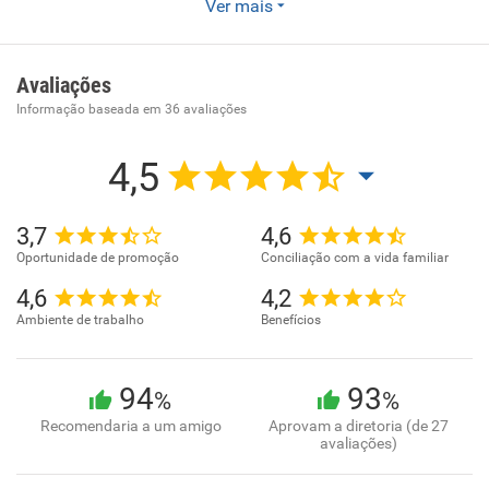
Ver mais
A DM Action é uma Agência especializada na contratação,
coordenação de trade marketing e desenvolvimento de
ações para eventos. Fundada em 2006, a DM Action atua
Avaliações
em parceria com departamentos de Marketing e Trade de
Informação baseada em
36
avaliações
empresas de pequeno, médio e grande porte.
4,5
3,7
4,6
Oportunidade de promoção
Conciliação com a vida familiar
4,6
4,2
Ambiente de trabalho
Benefícios
94
93
%
%
Recomendaria a um amigo
Aprovam a diretoria (de 27
avaliações)