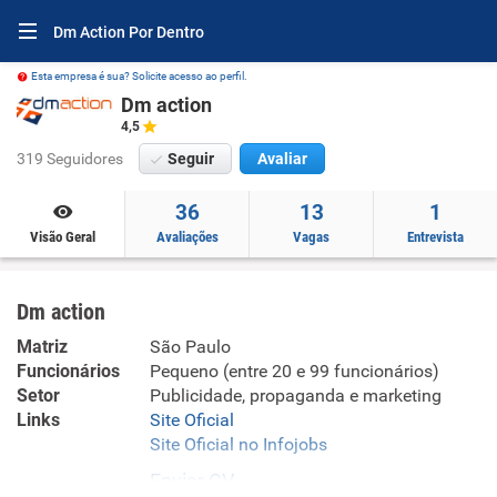
Dm Action Por Dentro
Esta empresa é sua? Solicite acesso ao perfil.
Dm action
4,5
319 Seguidores
Seguir
Avaliar
36
13
1
Visão Geral
Avaliações
Vagas
Entrevista
Dm action
Matriz
São Paulo
Funcionários
Pequeno (entre 20 e 99 funcionários)
Setor
Publicidade, propaganda e marketing
Links
Site Oficial
Site Oficial no Infojobs
Enviar CV