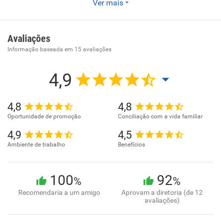
Somos o DevClub A melhor formação de Programadores
Ver mais
do Brasil. Nascemos com a missão de ajudar pessoas
comuns a se tornarem os melhores programadores do
mercado de trabalho.
Avaliações
Informação baseada em
15
avaliações
4,9
4,8
4,8
Oportunidade de promoção
Conciliação com a vida familiar
4,9
4,5
Ambiente de trabalho
Benefícios
100
92
%
%
Recomendaria a um amigo
Aprovam a diretoria (de 12
avaliações)