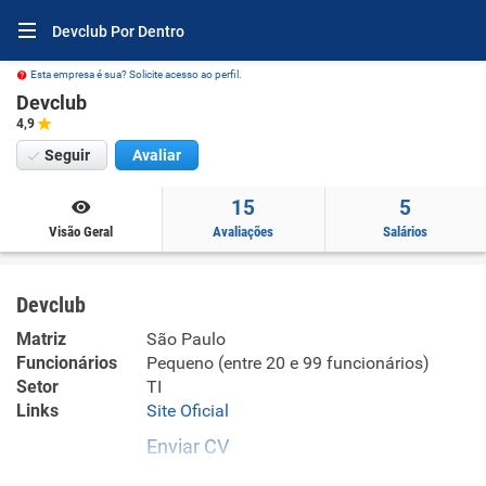
Devclub Por Dentro
Esta empresa é sua? Solicite acesso ao perfil.
Devclub
4,9
Seguir
Avaliar
15
5
Visão Geral
Avaliações
Salários
Devclub
Matriz
São Paulo
Funcionários
Pequeno (entre 20 e 99 funcionários)
Setor
TI
Links
Site Oficial
Enviar CV