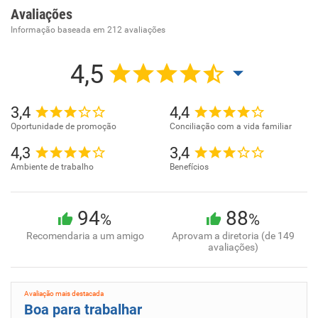
Avaliações
Informação baseada em
212
avaliações
4,5
3,4
4,4
Oportunidade de promoção
Conciliação com a vida familiar
4,3
3,4
Ambiente de trabalho
Benefícios
94
88
%
%
Recomendaria a um amigo
Aprovam a diretoria (de 149
avaliações)
Avaliação mais destacada
Boa para trabalhar