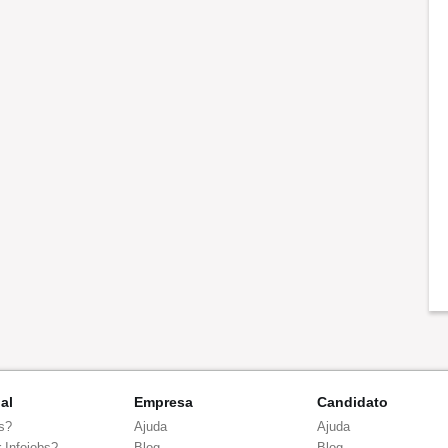
nal
Empresa
Candidato
s?
Ajuda
Ajuda
 Infojobs?
Blog
Blog