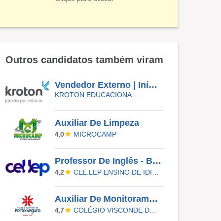
Outros candidatos também viram
Vendedor Externo | Início Imediato - SUMARÉ
KROTON EDUCACIONAL VALINHOS
Auxiliar De Limpeza
MICROCAMP
4,0
Professor De Inglês - Barueri
CEL.LEP ENSINO DE IDIOMAS
4,2
Auxiliar De Monitoramento Eletrônico
COLÉGIO VISCONDE DE PORTO SEGURO
4,7